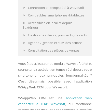
Logiciel pour brasseurs
Connection en temps réel à Wavesoft
Catalogue des formations
Compatibles smartphones & tablettes
Prestations & services
Accessibles en local et depuis
l'extérieur
Gestion des clients, prospects, contacts
Agenda / gestion et suivi des actions
Consultation des pièces de ventes
Saisie des préchiffrages
Vous êtes utilisateur du module Wavesoft CRM et
souhaiteriez accéder, en temps réel depuis votre
smartphone, aux principales fonctionnalités ?
C'est désormais possible avec l'application
WSAppWeb CRM pour Wavesoft
.
WSAppWeb CRM est une
application web
connectée à l'ERP Wavesoft
, qui fonctionne
comme un site web, et donc compatible avec les