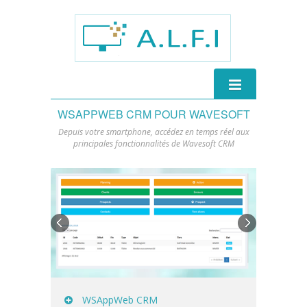
WSAPPWEB CRM POUR WAVESOFT
Depuis votre smartphone, accédez en temps réel aux
principales fonctionnalités de Wavesoft CRM
Matériels / réseaux
Réseaux & sécurité
ERP Wavesoft
Matériels informatiques
L'ERP pour les PME
Solutions pour l'éducation
Solutions métiers
Applications connectées
Entrepôts sous douane
Wavesoft CRM sur smartphones
Formations & services
WSAppWeb CRM