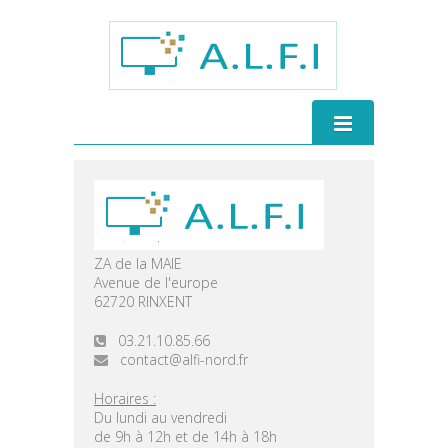
Matériels / réseaux
ZA de la MAIE
Réseaux & sécurité
Avenue de l'europe
ERP Wavesoft
62720 RINXENT
Matériels informatiques
03.21.10.85.66
L'ERP pour les PME
contact@alfi-nord.fr
Solutions pour l'éducation
Solutions métiers
Applications connectées
Horaires :
Du lundi au vendredi
Entrepôts sous douane
Wavesoft CRM sur smartphones
Formations & services
de 9h à 12h et de 14h à 18h