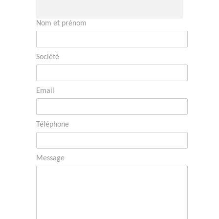
Logiciel pour brasseurs
Catalogue des formations
Nom et prénom
Prestations & services
Société
Email
Téléphone
Message